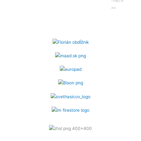
= A (áno) / N
(nie)