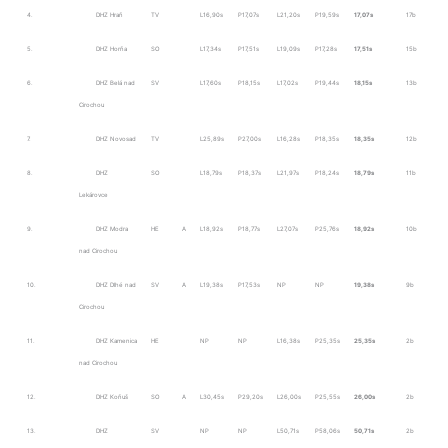
4.
DHZ Hraň
TV
L16,90s
P17,07s
L21,20s
P19,59s
17,07s
17b
5.
DHZ Horňa
SO
L17,34s
P17,51s
L19,09s
P17,28s
17,51s
15b
6.
DHZ Belá nad
SV
L17,60s
P18,15s
L17,02s
P19,44s
18,15s
13b
Cirochou
7.
DHZ Novosad
TV
L25,89s
P27,00s
L16,28s
P18,35s
18,35s
12b
8.
DHZ
SO
L18,79s
P18,37s
L21,97s
P18,24s
18,79s
11b
Lekárovce
9.
DHZ Modra
HE
A
L18,92s
P18,77s
L27,07s
P25,76s
18,92s
10b
nad Cirochou
10.
DHZ Dlhé nad
SV
A
L19,38s
P17,53s
NP
NP
19,38s
9b
Cirochou
11.
DHZ Kamenica
HE
NP
NP
L16,38s
P25,35s
25,35s
2b
nad Cirochou
12.
DHZ Koňuš
SO
A
L30,45s
P29,20s
L26,00s
P25,55s
26,00s
2b
13.
DHZ
SV
NP
NP
L50,71s
P58,06s
50,71s
2b