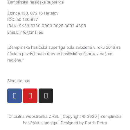
Zemplínska hasičská superliga
Žbince 138, 072 16 Hatalov
IČO: 50 130 927
IBAN: SK39 8330 0000 0028 0097 4398
Email: info@zhsl.eu
„Zemplínska hasičská superliga bola založená v roku 2016 za
účelom pozdvihnutia úrovne hasičského športu v našom
regióne.“
Sledujte nás
F
Y
I
a
o
n
c
u
s
e
t
t
Oficiálna webstránka ZHSL | Copyright © 2020 | Zemplínska
b
u
a
hasičská superliga | Designed by Patrik Petro
o
b
g