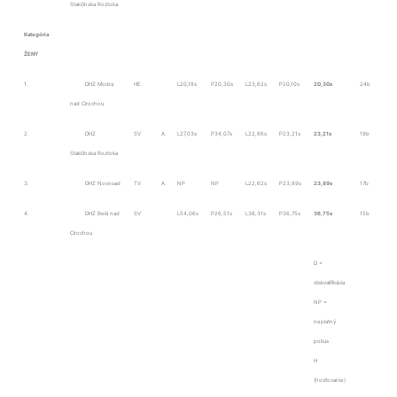
Stakčínska Roztoka
Kategória
ŽENY
1.
DHZ Modra
HE
L20,18s
P20,30s
L23,62s
P20,10s
20,30s
24b
nad Cirochou
2.
DHZ
SV
A
L27,03s
P34,07s
L22,66s
P23,21s
23,21s
19b
Stakčínska Roztoka
3.
DHZ Novosad
TV
A
NP
NP
L22,62s
P23,89s
23,89s
17b
4.
DHZ Belá nad
SV
L54,06s
P26,51s
L36,31s
P36,75s
36,75s
15b
Cirochou
D =
diskvalifikácia
NP =
neplatný
pokus
H
(hosťovanie)