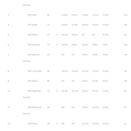
Cirochou
3.
DHZ Staré
MI
15,68s
17,22s
15,69s
15,55s
15,69s
23b
4.
DHZ Bystré
VT
16,63s
15,46s
18,65s
16,43s
16,63s
19b
5.
DHZ Čičava
VT
H
16,34s
16,73s
NP
NP
16,73s
17b
6.
DHZ Novosad
TV
H
16,64s
17,07s
18,40s
17,67s
17,07s
13b
7.
DHZ Belá nad
SV
NP
NP
17,63s
17,50s
17,63s
12b
Cirochou
8.
DHZ Topoľovka
HE
19,20s
18,82s
23,34s
21,03s
19,20s
11b
9.
DHZ Žbince
MI
NP
NP
19,21s
18,38s
19,21s
10b
10.
DHZ Stakčínska
SV
H
23,79s
25,43s
22,13s
18,74s
22,13s
9b
Roztoka
11.
DHZ Modra nad
HE
NP
NP
23,19s
23,03s
23,19s
2b
Cirochou
12.
DHZ Horňa
SO
H
NP
NP
22,82s
23,55s
23,55s
2b