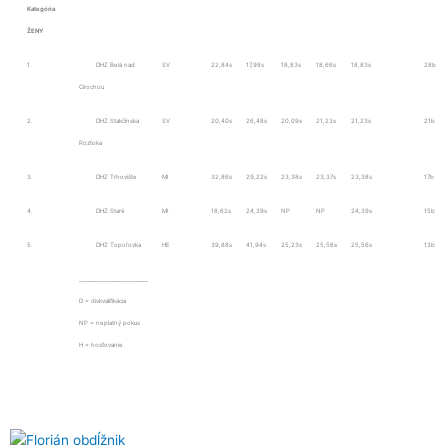
Kategória
ŽENY
1.
DHZ Belá nad
SV
22,84s
17,98s
18,83s
18,66s
18,83s
28b
Cirochou
2.
DHZ Stakčínska
SV
20,40s
26,48s
20,09s
21,23s
21,23s
21b
Roztoka
3.
DHZ Trhovište
MI
32,86s
29,22s
23,38s
23,37s
23,38s
17b
4.
DHZ Staré
MI
18,62s
24,39s
NP
NP
24,39s
15b
5.
DHZ Topoľovka
HE
39,88s
41,94s
25,23s
25,56s
25,56s
13b
_______________________
D = diskvalifikácia
NP = neplatný pokus
H = hosťovanie