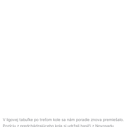
V ligovej tabuľke po treťom kole sa nám poradie znova premiešalo.
Pozíciu z predchádzajúceho kola si udržali hasiči z Novosadu,