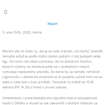
Preskočiť
na
Menu
obsah
Report
3. kolo ZHSL 2020, Horňa
Neviem ako to máte vy, ale ja sa rada vraciam „na Horňu“, pretože
tamojšia súťaž je podľa môjho názoru jedným z top podujatí našej
ligy. Ani tento rok nebol výnimkou. Až na domácich hasičov,
ktorých výkony na domácej pôde sa v posledných rokoch
vymykajú nepísanému pravidlu, že doma by sa nemalo vyhrávať.
Ligové kolo v domácom prostredí sa im podarilo vyhrať tretí rok po
sebe a vždy boli o čosi rýchlejší. Tentokrát to zvládli za 15,18
sekúnd (PP 14,38 s) hneď v prvom pokuse.
Umiestnenie z predchádzajúceho ligového kola si nezopakovali
hasiči z Dlhého a museli sa tak uskromniť s druhým miestom za