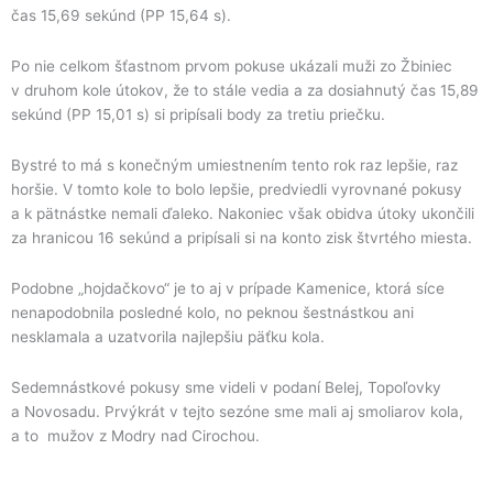
čas 15,69 sekúnd (PP 15,64 s).
Po nie celkom šťastnom prvom pokuse ukázali muži zo Žbiniec
v druhom kole útokov, že to stále vedia a za dosiahnutý čas 15,89
sekúnd (PP 15,01 s) si pripísali body za tretiu priečku.
Bystré to má s konečným umiestnením tento rok raz lepšie, raz
horšie. V tomto kole to bolo lepšie, predviedli vyrovnané pokusy
a k pätnástke nemali ďaleko. Nakoniec však obidva útoky ukončili
za hranicou 16 sekúnd a pripísali si na konto zisk štvrtého miesta.
Podobne „hojdačkovo“ je to aj v prípade Kamenice, ktorá síce
nenapodobnila posledné kolo, no peknou šestnástkou ani
nesklamala a uzatvorila najlepšiu päťku kola.
Sedemnástkové pokusy sme videli v podaní Belej, Topoľovky
a Novosadu. Prvýkrát v tejto sezóne sme mali aj smoliarov kola,
a to mužov z Modry nad Cirochou.