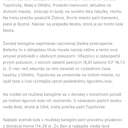
Topoľovky, Belej a Dlhého. Poslední menovaní, aktuálne na
druhom mieste, strácajú tri body na nového lídra tabuľky, Horňu.
Na tretiu priečku poskočili Žbince, štvrté miesto patrí Kamenici,
piate je Bystré. Najviac sa prepadla Modra, ktorá je po tomto kole
šiesta.
Ženská kategória nepriniesla viacmenej žiadne prekvapenia.
Beľanky to s obhajobou titulu myslia naozaj vážne a tento svoj
úmysel predviedli v obidvoch pokusoch. Víťazstvo si zabezpečili
prvým pokusom, v ktorom zabehli pekných 18,81 sekúnd (ĽP 18,73
s). O viac než sekundu za nimi zaostali vo výslednom čase
hasičky z Dlhého. Topoľovka sa umiestnila na treťom mieste, no
opäť bola o čosi rýchlejšia oproti poslednému ligovému kolu.
Na rozdiel od mužskej kategórie sa v ženskej v konečnom poradí
po treťom ligovom kole nič nezmenilo. S náskokom piatich bodov
vedie Belá, druhé je Dlhé, tretia priečka patrí Topoľovke.
Najlepší zostrek kola v mužskej kategórii patrí pravému prúdarovi
z domácej Horne (14,38 s). Zo žien si najlepšie viedla ľavá