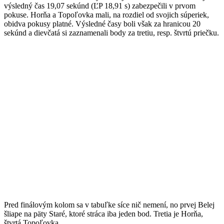
výsledný čas 19,07 sekúnd (ĽP 18,91 s) zabezpečili v prvom
pokuse. Horňa a Topoľovka mali, na rozdiel od svojich súperiek,
obidva pokusy platné. Výsledné časy boli však za hranicou 20
sekúnd a dievčatá si zaznamenali body za tretiu, resp. štvrtú priečku.
Pred finálovým kolom sa v tabuľke síce nič nemení, no prvej Belej
šliape na päty Staré, ktoré stráca iba jeden bod. Tretia je Horňa,
štvrtá Topoľovka.