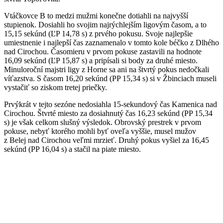
Vtáčkovce B to medzi mužmi konečne dotiahli na najvyšší
stupienok. Dosiahli ho svojim najrýchlejším ligovým časom, a to
15,15 sekúnd (ĽP 14,78 s) z prvého pokusu. Svoje najlepšie
umiestnenie i najlepší čas zaznamenalo v tomto kole béčko z Dlhého
nad Cirochou. Časomieru v prvom pokuse zastavili na hodnote
16,09 sekúnd (ĽP 15,87 s) a pripísali si body za druhé miesto.
Minuloroční majstri ligy z Horne sa ani na štvrtý pokus nedočkali
víťazstva. S časom 16,20 sekúnd (PP 15,34 s) si v Žbinciach museli
vystačiť so ziskom tretej priečky.
Prvýkrát v tejto sezóne nedosiahla 15-sekundový čas Kamenica nad
Cirochou. Štvrté miesto za dosiahnutý čas 16,23 sekúnd (PP 15,34
s) je však celkom slušný výsledok. Obrovský prestrek v prvom
pokuse, nebyť ktorého mohli byť oveľa vyššie, musel mužov
z Belej nad Cirochou veľmi mrzieť. Druhý pokus vyšiel za 16,45
sekúnd (PP 16,04 s) a stačil na piate miesto.