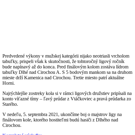
Predvedené výkony v mužskej kategórii nijako neotriasli vrcholom
tabuľky, prispeli však k skutočnosti, že tohtoročný ligový ročník
bude napínavý až do konca. Pred finálovým kolom zostáva lídrom
tabuľky Dlhé nad Cirochou A. S 5 bodovým mankom sa na druhom
mieste drží Kamenica nad Cirochou. Tretie miesto patrí aktuálne
Horni.
Najrýchlejšie zostreky kola si v rámci ligových družstiev pripísali na
konto víťazné tímy – ľavý prúdar z Vtáčkoviec a pravá prúdarka zo
Starého.
V nedeľu, 5. septembra 2021, ukončíme boj o majstrov ligy na
finálovom kole, ktorého hostiteľmi budú hasiči z Dlhého nad
Cirochou.