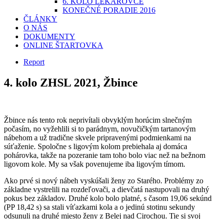
6. KOLO LEKÁROVCE
KONEČNÉ PORADIE 2016
ČLÁNKY
O NÁS
DOKUMENTY
ONLINE ŠTARTOVKA
Report
4. kolo ZHSL 2021, Žbince
Žbince nás tento rok neprivítali obvyklým horúcim slnečným
počasím, no vyžehlili si to parádnym, novučičkým tartanovým
nábehom a už tradične skvele pripravenými podmienkami na
súťaženie. Spoločne s ligovým kolom prebiehala aj domáca
pohárovka, takže na pozeranie tam toho bolo viac než na bežnom
ligovom kole. My sa však povenujeme iba ligovým tímom.
Ako prvé si nový nábeh vyskúšali ženy zo Starého. Problémy zo
základne vystrelili na rozdeľovači, a dievčatá nastupovali na druhý
pokus bez základov. Druhé kolo bolo platné, s časom 19,06 sekúnd
(PP 18,42 s) sa stali víťazkami kola a o jedinú stotinu sekundy
odsunuli na druhé miesto ženy z Belej nad Cirochou. Tie si svoj