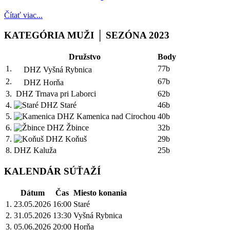
Čítať viac...
KATEGÓRIA MUŽI │ SEZÓNA 2023
Družstvo
Body
1.
77b
DHZ Vyšná Rybnica
2.
67b
DHZ Horňa
3.
DHZ Trnava pri Laborci
62b
4.
DHZ Staré
46b
5.
DHZ Kamenica nad Cirochou
40b
6.
DHZ Žbince
32b
7.
DHZ Koňuš
29b
8.
DHZ Kaluža
25b
KALENDÁR SÚŤAŽÍ
Dátum
Čas
Miesto konania
1.
23.05.2026
16:00
Staré
2.
31.05.2026
13:30
Vyšná Rybnica
3.
05.06.2026
20:00
Horňa