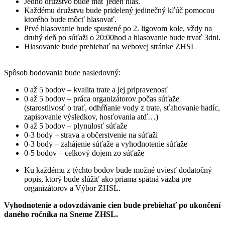
Jedno družstvo bude mať jeden hlas.
Každému družstvu bude pridelený jedinečný kľúč pomocou
ktorého bude môcť hlasovať.
Prvé hlasovanie bude spustené po 2. ligovom kole, vždy na
druhý deň po súťaži o 20:00hod a hlasovanie bude trvať 3dni.
Hlasovanie bude prebiehať na webovej stránke ZHSL
Spôsob bodovania bude nasledovný:
0 až 5 bodov – kvalita trate a jej pripravenosť
0 až 5 bodov – práca organizátorov počas súťaže
(starostlivosť o trať, odhŕňanie vody z trate, sťahovanie hadíc,
zapisovanie výsledkov, hosťovania atď…)
0 až 5 bodov – plynulosť súťaže
0-3 body – strava a občerstvenie na súťaži
0-3 body – zahájenie súťaže a vyhodnotenie súťaže
0-5 bodov – celkový dojem zo súťaže
Ku každému z týchto bodov bude možné uviesť dodatočný
popis, ktorý bude slúžiť ako priama spätná väzba pre
organizátorov a Výbor ZHSL.
Vyhodnotenie a odovzdávanie cien bude prebiehať po ukončení
daného ročníka na Sneme ZHSL.