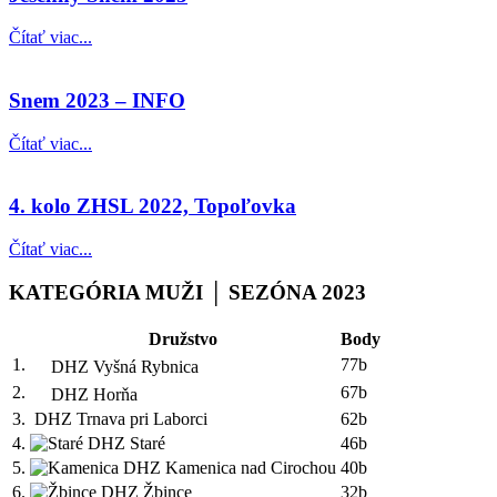
Čítať viac...
Snem 2023 – INFO
Čítať viac...
4. kolo ZHSL 2022, Topoľovka
Čítať viac...
KATEGÓRIA MUŽI │ SEZÓNA 2023
Družstvo
Body
1.
77b
DHZ Vyšná Rybnica
2.
67b
DHZ Horňa
3.
DHZ Trnava pri Laborci
62b
4.
DHZ Staré
46b
5.
DHZ Kamenica nad Cirochou
40b
6.
DHZ Žbince
32b