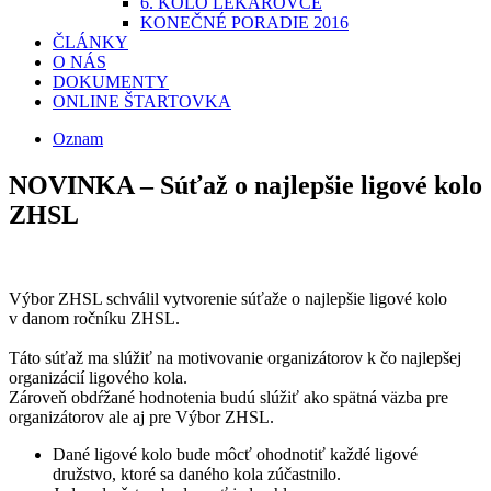
6. KOLO LEKÁROVCE
KONEČNÉ PORADIE 2016
ČLÁNKY
O NÁS
DOKUMENTY
ONLINE ŠTARTOVKA
Oznam
NOVINKA – Súťaž o najlepšie ligové kolo
ZHSL
Výbor ZHSL schválil vytvorenie súťaže o najlepšie ligové kolo
v danom ročníku ZHSL.
Táto súťaž ma slúžiť na motivovanie organizátorov k čo najlepšej
organizácií ligového kola.
Zároveň obdŕžané hodnotenia budú slúžiť ako spätná väzba pre
organizátorov ale aj pre Výbor ZHSL.
Dané ligové kolo bude môcť ohodnotiť každé ligové
družstvo, ktoré sa daného kola zúčastnilo.