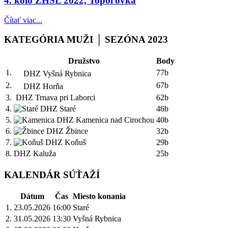
4. kolo ZHSL 2022, Topoľovka
Čítať viac...
KATEGÓRIA MUŽI │ SEZÓNA 2023
Družstvo
Body
1.
77b
DHZ Vyšná Rybnica
2.
67b
DHZ Horňa
3.
DHZ Trnava pri Laborci
62b
4.
DHZ Staré
46b
5.
DHZ Kamenica nad Cirochou
40b
6.
DHZ Žbince
32b
7.
DHZ Koňuš
29b
8.
DHZ Kaluža
25b
KALENDÁR SÚŤAŽÍ
Dátum
Čas
Miesto konania
1.
23.05.2026
16:00
Staré
2.
31.05.2026
13:30
Vyšná Rybnica