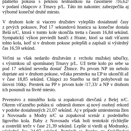
platného pokusu s peknou šestnástkou na časomiere /16,62/
v podaní chlapcov z Trnavy p/L. Táto im nakoniec zabezpečila aj
výborné konečné druhé miesto.
V druhom kole si viacero družstiev vylepšilo dosiahnuté časy
z prvých pokusov, Pod 17 sekundovú hranicu sa konečne dostala
Belá n/C, ktorá v tomto kole skončila tretia s časom 16,84 sekúnd.
Sympatický výkon previedli hasiči z Hrane, ktorí sa stali víťazmi
tohto kola, keď si v druhom pokuse polepšili a zapísali si výsledný
čas 16,59 sekúnd.
Veľmi sa však nedarilo družstvám z vrcholu mužskej tabuľky,
s výnimkou už spomínanej Trnavy p/L. Už tretie kolo po sebe sa
pod 17 sekúnd nevedia dostať Žbince. Po prvom NP im nebolo
dopriate ani v druhom pokuse, vďaka prestreku na ĽP to ukončili až
v čase 18,85 sekúnd. Chlapci zo Starého sa tiež pohybovali na
úrovni 16tky. Prestrek na PP v prvom kole /17,33/ a NP v druhom
ich posunuli na štvrté miesto.
Prvenstvo z minulého kola si zopakovali dievčatá z Belej n/C.
Okrem víťazného pohára si odniesli domov aj nový osobný rekord
v podobe dosiahnutých 21,07 sekúnd. Aj v prípade umiestnenia žien
z Novosadu a Modry n/C sa zopakoval scenár z posledného
ligového kola. Baby z Novosadu však boli tentokrát rýchlejšie
a zostrelili terče v čase 21,39 sekúnd. Lepšie si viedli aj Modranky,