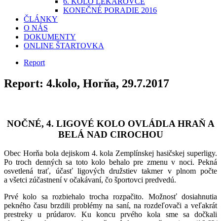
6. KOLO LEKÁROVCE
KONEČNÉ PORADIE 2016
ČLÁNKY
O NÁS
DOKUMENTY
ONLINE ŠTARTOVKA
Report
Report: 4.kolo, Horňa, 29.7.2017
NOČNÉ, 4. LIGOVÉ KOLO OVLÁDLA HRAŇ A
BELÁ NAD CIROCHOU
Obec Horňa bola dejiskom 4. kola Zemplínskej hasičskej superligy.
Po troch denných sa toto kolo behalo pre zmenu v noci. Pekná
osvetlená trať, účasť ligových družstiev takmer v plnom počte
a všetci zúčastnení v očakávaní, čo športovci predvedú.
Prvé kolo sa rozbiehalo trocha rozpačito. Možnosť dosiahnutia
pekného času brzdili problémy na saní, na rozdeľovači a veľakrát
prestreky u prúdarov. Ku koncu prvého kola sme sa dočkali