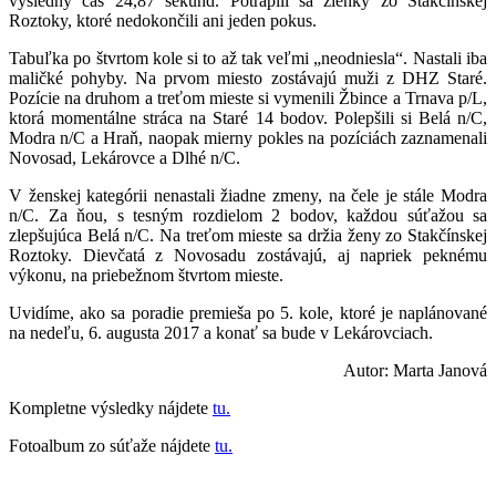
výsledný čas 24,87 sekúnd. Potrápili sa žienky zo Stakčínskej
Roztoky, ktoré nedokončili ani jeden pokus.
Tabuľka po štvrtom kole si to až tak veľmi „neodniesla“. Nastali iba
maličké pohyby. Na prvom miesto zostávajú muži z DHZ Staré.
Pozície na druhom a treťom mieste si vymenili Žbince a Trnava p/L,
ktorá momentálne stráca na Staré 14 bodov. Polepšili si Belá n/C,
Modra n/C a Hraň, naopak mierny pokles na pozíciách zaznamenali
Novosad, Lekárovce a Dlhé n/C.
V ženskej kategórii nenastali žiadne zmeny, na čele je stále Modra
n/C. Za ňou, s tesným rozdielom 2 bodov, každou súťažou sa
zlepšujúca Belá n/C. Na treťom mieste sa držia ženy zo Stakčínskej
Roztoky. Dievčatá z Novosadu zostávajú, aj napriek peknému
výkonu, na priebežnom štvrtom mieste.
Uvidíme, ako sa poradie premieša po 5. kole, ktoré je naplánované
na nedeľu, 6. augusta 2017 a konať sa bude v Lekárovciach.
Autor: Marta Janová
Kompletne výsledky nájdete
tu.
Fotoalbum zo súťaže nájdete
tu.